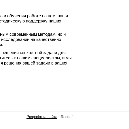
а и обучения работе на нем, наши
етодическую поддержку наших
тным современным методам, но и
 исследований на качественно
я.
у решения конкретной задачи для
титесь к нашим специалистам, и мы
я решения вашей задачи в ваших
Разработка сайта
- Redsoft