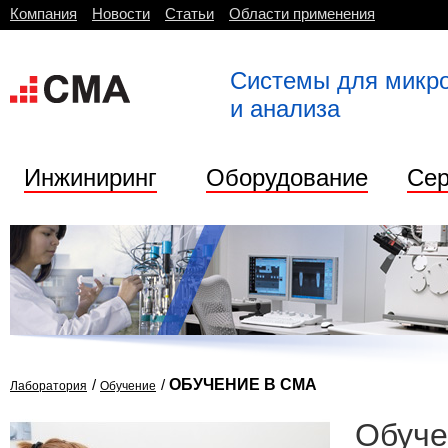
Компания
Новости
Статьи
Области применения
Системы для микр
и анализа
Инжиниринг
Оборудование
Сер
/
/
ОБУЧЕНИЕ В СМА
Лаборатория
Обучение
Обуче