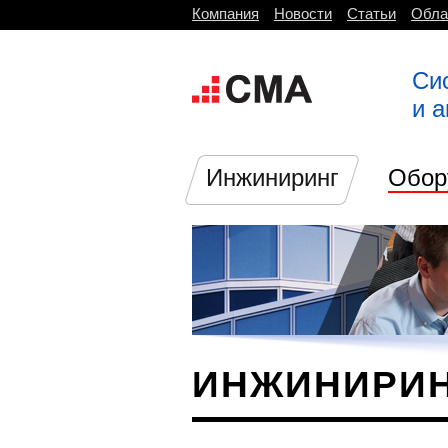
Компания
Новости
Статьи
Обла
Си
и 
Инжиниринг
Обор
ИНЖИНИРИ