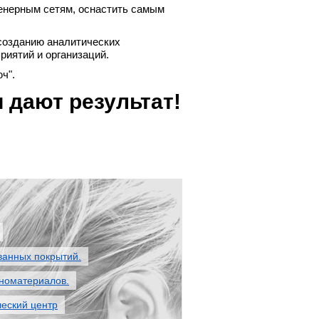
женерным сетям, оснастить самым
созданию аналитических
иятий и организаций.
ч".
 дают результат!
ванных покрытий.
номатериалов.
еский центр