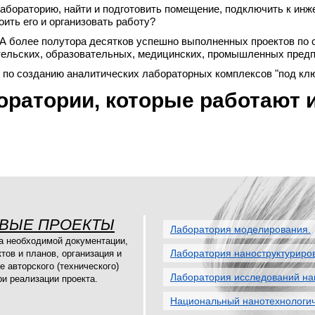
абораторию, найти и подготовить помещение, подключить к ин
ить его и организовать работу?
А более полутора десятков успешно выполненных проектов по 
ельских, образовательных, медицинских, промышленных предпр
 по созданию аналитических лабораторных комплексов "под клю
ратории, которые работают и
ВЫЕ ПРОЕКТЫ
Лаборатория моделирования.
а необходимой документации,
Лаборатория наноструктуриро
ктов и планов, организация и
е авторского (технического)
Лаборатория исследований на
ри реализации проекта.
Национальный нанотехнологич