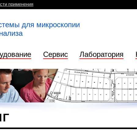
сти применения
стемы для микроскопии
анализа
удование
Сервис
Лаборатория
НГ