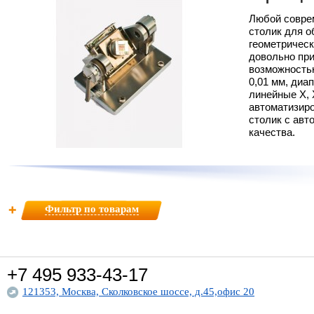
Порошковые материалы
Любой совре
столик для о
Покрытия
геометрическ
довольно пр
Стали и сплавы
возможностью
Сырье для металлургическ
0,01 мм, диа
производства
линейные X, 
автоматизир
ФИЛЬТР ПО НАЗВАНИЮ
столик с авт
качества.
Применить фильтр
Сбросить параметры
Фильтр по товарам
+7 495
933-43-17
121353, Москва, Сколковское шоссе, д.45,офис 20