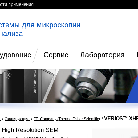
сти применения
стемы для микроскопии
анализа
удование
Сервис
Лаборатория
/
/
/
VERIOS™ XH
е
Сканирующие
FEI Company (Thermo Fisher Scientific)
e High Resolution SEM