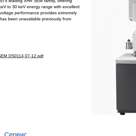
FEI’s leading XHR SEM family, offering
keV to 30 keV energy range with excellent
w-voltage performance provides extremely
t has been unavailable previously from
SEM DS0114 07-12.pdf
Сервис