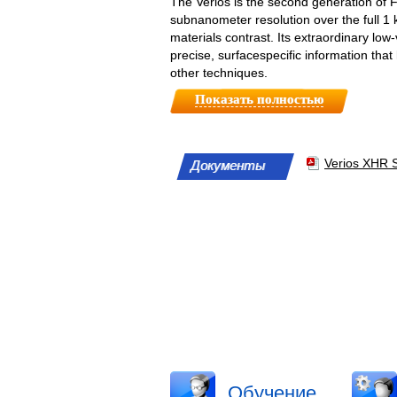
The Verios is the second generation of 
subnanometer resolution over the full 1 
materials contrast. Its extraordinary lo
precise, surfacespecific information tha
other techniques.
Показать полностью
Verios XHR 
Документы
Обучение