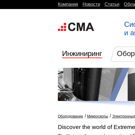
Компания
Новости
Статьи
Обла
Си
и 
Инжиниринг
Обор
/
/
Оборудование
Микроскопы
Электронны
Discover the world of Extrem