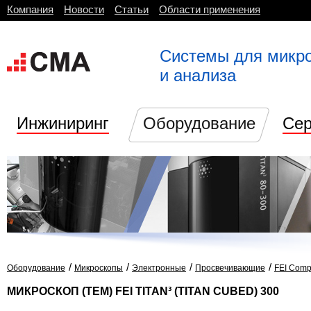
Компания
Новости
Статьи
Области применения
Системы для микр
и анализа
Инжиниринг
Оборудование
Сер
/
/
/
/
Оборудование
Микроскопы
Электронные
Просвечивающие
FEI Compa
МИКРОСКОП (TEM) FEI TITAN³ (TITAN CUBED) 300