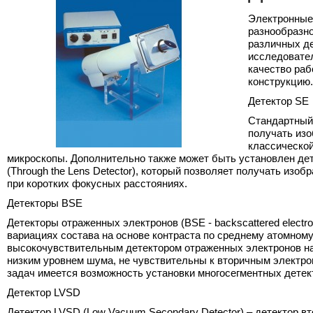
Электронные
разнообразн
различных де
исследовател
качество раб
конструкцию.
Детектор SE
Стандартный 
получать изо
классической
микроскопы. Дополнительно также может быть установлен дет
(Through the Lens Detector), который позволяет получать изоб
при коротких фокусных расстояниях.
Фильтр по типу «Применение»
Детекторы BSE
НАУКА О ЖИВОМ
ЭЛЕКТРОНИКА
Детекторы отраженных электронов (BSE - backscattered elect
вариациях состава на основе контраста по среднему атомном
3D гистология и цитология
Интегральные микросхемы
высокочувствительным детектором отраженных электронов на
структуры
низким уровнем шума, не чувствительны к вторичным электр
Археология и палеомедицина
задач имеется возможность установки многосегментных детек
Печатные платы
Импланты и биосенсоры
Детектор LVSD
Магнитные запоминающие
Косметическая и пищевая
устройства
Детектор LVSD (Low Vacuum Secondary Detector) – детектор в
продукция