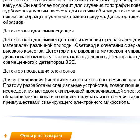
вакуума. Он наиболее подходит для изучения топографии по
Электронные компоненты
Медицинское
турбомолекулярным насосом для откачки объема детектора, ч
материаловедение
Материалы для
покрытия образцы в условиях низкого вакуума. Детектор так
микроэлектроники
образцов.
Фармакология
МЕТАЛЛУРГИЯ
Детектор катодолюминесценции
Детектор катодолюминесцентного излучения предназначен для
Огнеупоры
материалах различной природы. Световод в сочетании с зерк
Порошковые материалы
высокого качества. Детектор интегрирован в микроскоп и упр
диапазона возможна установка как отдельного детектора кат
Покрытия
совмещенного с детектором BSE.
Стали и сплавы
Детектор прошедших электронов
Сырье для металлургическ
Для исследования биологических объектов просвечивающая э
производства
Поэтому разработаны специальные устройства, позволяющие 
исследования методом сканирующей просвечивающей электрон
ФИЛЬТР ПО НАЗВАНИЮ
образцов микроскопа и позволяет получать изображения такие
преимуществами сканирующего электронного микроскопа.
Применить фильтр
Сбросить параметры
Фильтр по товарам