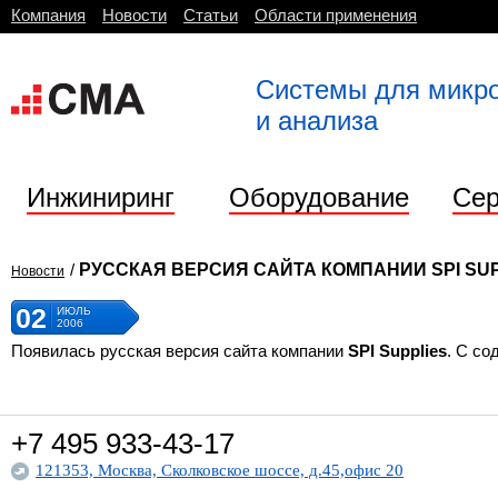
Компания
Новости
Статьи
Области применения
Системы для микр
и анализа
Инжиниринг
Оборудование
Сер
/
РУССКАЯ ВЕРСИЯ САЙТА КОМПАНИИ SPI SU
Новости
02
ИЮЛЬ
2006
Появилась русская версия сайта компании
SPI Supplies
. С со
+7 495
933-43-17
121353, Москва, Сколковское шоссе, д.45,офис 20