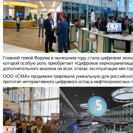
Главной темой Форума в нынешнем году стала цифровая экон
которой особую роль приобретает «Цифровое кернохранилище
дополнительного анализа на всех этапах эксплуатации место
ООО «СМА» продемонстрировала уникальную для российского
прототип интерактивного цифрового атласа нефтегазоносных п