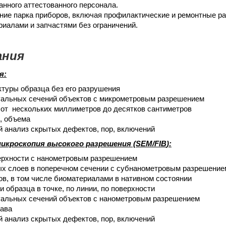
нного аттестованного персонала.
ние парка приборов, включая профилактические и ремонтные р
иалами и запчастями без ограничений.
ания
я:
туры образца без его разрушения
уальных сечений объектов с микрометровым разрешением
 от нескольких миллиметров до десятков сантиметров
, объема
 анализ скрытых дефектов, пор, включений
икроскопия высокого разрешения (
SEM
/
FIB
):
ерхности с нанометровым разрешением
х слоев в поперечном сечении с субнанометровым разрешение
в, в том числе биоматериалами в нативном состоянии
 образца в точке, по линии, по поверхности
уальных сечений объектов с нанометровым разрешением
тава
 анализ скрытых дефектов, пор, включений