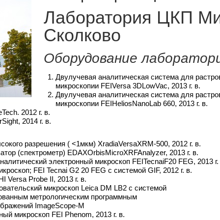
Лаборатория ЦКП Ми
Сколково
Оборудование лаборатор
1. Двулучевая аналитическая система для растр
микроскопии FEIVersa 3DLowVac, 2013 г. в.
2. Двулучевая аналитическая система для растр
микроскопии FEIHeliosNanoLab 660, 2013 г. в.
ech. 2012 г. в.
ght, 2014 г. в.
окого разрешения ( <1мкм) XradiaVersaXRM-500, 2012 г. в.
ор (спектрометр) EDAXOrbisMicroXRFAnalyzer, 2013 г. в.
литический электронный микроскоп FEITecnaiF20 FEG, 2013 г.
оскоп; FEI Tecnai G2 20 FEG c системой GIF, 2012 г. в.
ersa Probe II, 2013 г. в.
овательский микроскоп Leica DM LB2 с системой
ванным метрологическим программным
бражений ImageScope-М
ый микроскоп FEI Phenom, 2013 г. в.