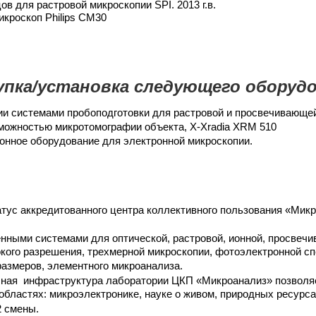
в для растровой микроскопии SPI. 2013 г.в.
кроскоп Philips CM30
упка/установка следующего оборудо
и системами пробоподготовки для растровой и просвечивающе
зможностью микротомографии объекта, X-Xradia
XRM
510
онное оборудование для электронной микроскопии.
тус аккредитованного центра коллективного пользования «Мик
ными системами для оптической, растровой, ионной, просвечи
кого разрешения, трехмерной микроскопии, фотоэлектронной сп
азмеров, элементного микроанализа.
ная инфраструктура лаборатории ЦКП «Микроанализ» позволяе
областях: микроэлектронике, науке о живом, природных ресурс
2 смены.