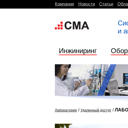
Компания
Новости
Статьи
Обла
Си
и 
Инжиниринг
Обор
/
/
ЛАБО
Лаборатория
Удаленный доступ