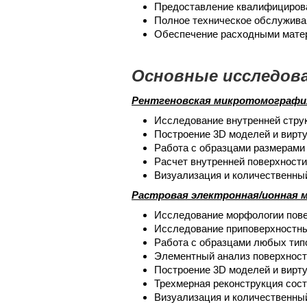
Предоставление квалифицирова
Полное техническое обслужива
Обеспечение расходными матер
Ос
новные исследов
Рентгеновская микротомографи
Исследование внутренней струк
Построение 3
D
моделей и вирт
Работа с образцами размерами
Расчет внутренней поверхности
Визуализация и количественный
Растровая электронная/ионная м
Исследование морфологии пов
Исследование приповерхностны
Работа с образцами любых типо
Элементный анализ поверхности
Построение 3
D
моделей и вирт
Трехмерная реконструкция сос
Визуализация и количественный