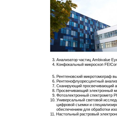
3. Анализатор частиц Ambivalue EyeT
4. Конфокальный микроскоп FEICorrSi
5. Рентгеновский микротомограф выс
6. Рентгенофлуоресцентный анализат
7. Сканирующий просвечивающий ана
8. Просвечивающий электронный микр
9. Фотоэлектронный спектрометр PHI V
10. Универсальный световой исслед
цифровой съемки и специализиро
обеспечением для обработки изо
11. Настольный растровый электронн