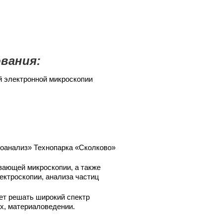
вания:
й электронной микроскопии
роанализ» Технопарка «Сколково»
вающей микроскопии, а также
ектроскопии, анализа частиц
т решать широкий спектр
ах, материаловедении.