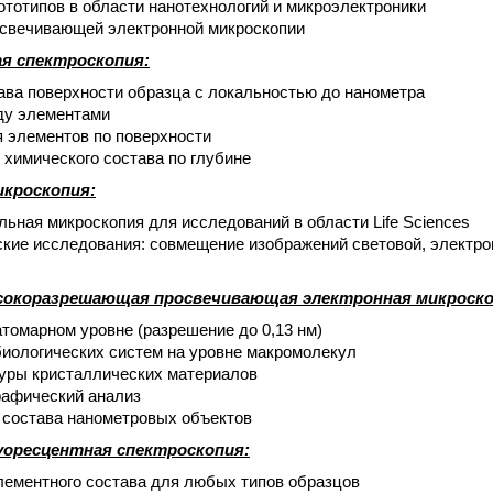
ототипов в области нанотехнологий и микроэлектроники
освечивающей электронной микроскопии
я спектроскопия:
ава поверхности образца с локальностью до нанометра
ду элементами
 элементов по поверхности
химического состава по глубине
икроскопия:
ьная микроскопия для исследований в области
Life
Sciences
кие исследования: совмещение изображений световой, электро
сокоразрешающая просвечивающая электронная микроско
томарном уровне (разрешение до 0,13 нм)
биологических систем на уровне макромолекул
уры кристаллических материалов
рафический анализ
 состава нанометровых объектов
оресцентная спектроскопия:
лементного состава для любых типов образцов